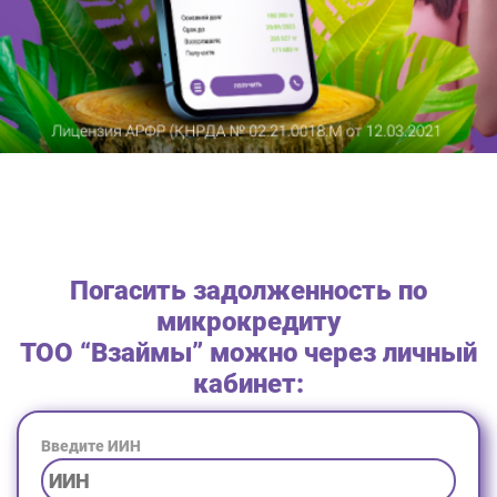
Погасить задолженность по
микрокредиту
ТОО “Взаймы” можно через личный
кабинет:
Введите ИИН